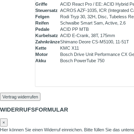
Griffe
ACID React Pro / EE: ACID Hybrid P
Steuersatz
ACROS AZF-1035, ICR (Integrated Cab
Felgen
Rodi Tryp 30, 32H, Disc, Tubeless R
Reifen
Schwalbe Smart Sam, Active, 2.6
Pedale
ACID PP MTB
Kurbelsatz
ACID E-Crank, 38T, 175mm
Zahnkränze
Shimano Deore CS-M5100, 11-51T
Kette
KMC X11
Motor
Bosch Drive Unit Performance CX Ge
Akku
Bosch PowerTube 750
Vertrag widerrufen
WIDERRUFSFORMULAR
×
Hier können Sie einen Widerruf einreichen. Bitte füllen Sie das unte