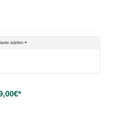
riante wählen
9,00
€*