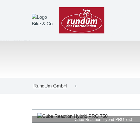
RundUm GmbH
Cube Reaction Hybrid PRO 750