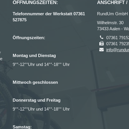
ÖFFNUNGSZEITEN:
ANSCHRIFT /
Telefonnummer der Werkstatt 07361
RundUm GmbH
527875
Wilhelmstr. 30
73433 Aalen - Wa
Öffnungszeiten:
07361 7915
07361 7923
info@rundu
r
Montag und Dienstag
ce
9°°-12°°Uhr und 14°°-18°° Uhr
Mittwoch geschlossen
Donnerstag und Freitag
9°°-12°°Uhr und 14°°-18°° Uhr
Samstag: