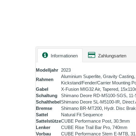
Informationen
Zahlungsarten
Modelljahr
2023
Aluminium Superlite, Gravity Casting,
Rahmen
Kickstand/Fender/Carrier Mounting Po
Gabel
X-Fusion MIG32 Air, Tapered, 15x1
Schaltung
Shimano Deore RD-M5100-SGS, 11-
Schalthebel
Shimano Deore SL-M5100-IR, Direct A
Bremse
Shimano BR-MT200, Hydr. Disc Brak
Sattel
Natural Fit Sequence
Sattelstütze
CUBE Performance Post, 30.9mm
Lenker
CUBE Rise Trail Bar Pro, 740mm
Vorbau
CUBE Performance Stem E-MTB, 3